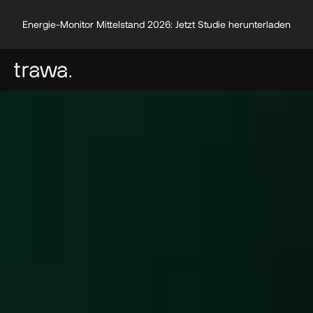
Energie-Monitor Mittelstand 2026: Jetzt Studie herunterladen
Energie-Monitor Mittelstand 2026: Jetzt Studie herunterladen