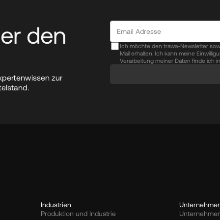
er den 
Ich möchte den trawa-Newsletter sow
Mail erhalten. Ich kann meine Einwilli
Verarbeitung meiner Daten finde ich i
xpertenwissen zur 
telstand.
Industrien
Unternehme
Produktion und Industrie
Unternehmen