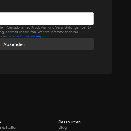
ie Informationen zu Produkten und Veranstaltungen per E-
gung jederzeit widerrufen. Weitere Informationen zur
n der
Datenschutzerklärung.
Absenden
n
Ressourcen
 & Kultur
Blog