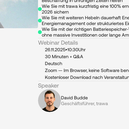
Beschaffung in unruhigen Zeiten helfen
Wie Sie mit trawa kurzfristig eine 100% er
2026 sichern
Wie Sie mit weiteren Hebeln dauerhaft Ene
Energiemanagement oder strukturiertes Ei
Wie Sie mit der richtigen Batteriespeiche
ohne massive Investitionen oder lange Amo
Webinar Details
26.11.2025
•
10:30
Uhr
30 Minuten + Q&A
Deutsch
Zoom — Im Browser, keine Software ben
Kostenloser Download nach Veranstaltu
Speaker
David Budde
Geschäftsführer, trawa