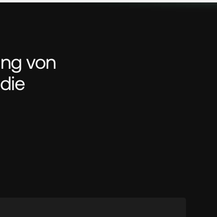
ng von 
die 