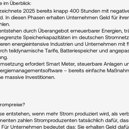
 im Überblick:
zeichnete 2025 bereits knapp 400 Stunden mit negative
. In diesen Phasen erhalten Unternehmen Geld für ihre
hlen.
entstehen durch Überangebot erneuerbarer Energien, trä
begrenzte Speicherkapazitäten im deutschen Stromnetz
ieren energieintensive Industrien und Unternehmen mit fl
ch teildynamische Tarife, Batteriespeicher und angepas
ung.
msetzung erfordert Smart Meter, steuerbare Anlagen un
Energiemanagementsoftware – bereits einfache Maßnahm
ne massive Investitionen.
trompreise?
se entstehen, wenn mehr Strom produziert wird, als ver
menten zahlen Stromproduzenten tatsächlich dafür, dass
ür Unternehmen bedeutet das: Sie erhalten Geld dafür,