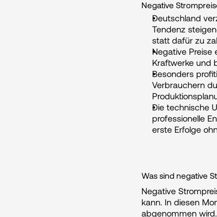
Negative Strompreise
Deutschland ver
Tendenz steigend
statt dafür zu za
Negative Preise 
Kraftwerke und 
Besonders profit
Verbrauchern dur
Produktionsplan
Die technische U
professionelle 
erste Erfolge oh
Was sind negative S
Negative Stromprei
kann. In diesen Mo
abgenommen wird. F