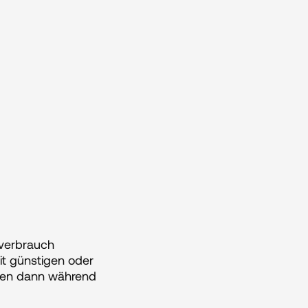
verbrauch 
it günstigen oder 
ben dann während 