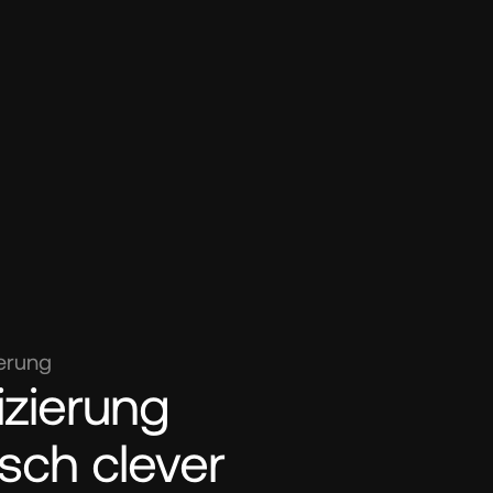
uerung
izierung 
ch clever 