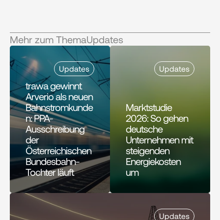
Mehr zum Thema
Updates
Updates
Updates
trawa gewinnt 
Arverio als neuen 
Bahnstromkunde
Marktstudie 
n: PPA-
2026: So gehen 
Ausschreibung 
deutsche 
der 
Unternehmen mit 
Österreichischen 
steigenden 
Bundesbahn-
Energiekosten 
Tochter läuft
um 
Updates