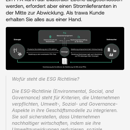
werden, erfordert aber einen Stromlieferanten in 
der Mitte zur Abwicklung. Als trawa Kunde 
erhalten Sie alles aus einer Hand.
Wofür steht die ESG Richtlinie?‍
Die ESG-Richtlinie (Environmental, Social, and 
Governance) steht für Kriterien, die Unternehmen 
verpflichten, Umwelt-, Sozial- und Governance-
Aspekte in ihre Geschäftsmodelle zu integrieren. 
Sie soll sicherstellen, dass Unternehmen 
nachhaltiger wirtschaften, indem sie ihre 
Umweltauswirkungen reduzieren, soziale 