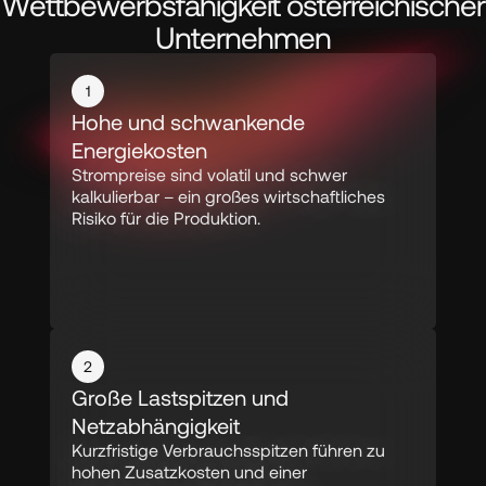
Wettbewerbsfähigkeit österreichischer
Unternehmen
1
Hohe und schwankende 
Energiekosten
Strompreise sind volatil und schwer 
kalkulierbar – ein großes wirtschaftliches 
Risiko für die Produktion.
2
Große Lastspitzen und 
Netzabhängigkeit
Kurzfristige Verbrauchsspitzen führen zu 
hohen Zusatzkosten und einer 