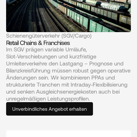
Schienengüterverkehr (SGV/Cargo)
Retail Chains & Franchises
Im SGV prägen variable Umläufe, 
Slot‑Verschiebungen und kurzfristige 
Umleiterverkehre den Lastgang – Prognose und 
Bilanzkreisführung müssen robust gegen operative 
Änderungen sein. Wir kombinieren PPAs und 
strukturierte Tranchen mit Intraday‑Flexibilisierung 
und senken Ausgleichsenergiekosten auch bei 
unregelmäßigen Leistungsprofilen.
Unverbindliches Angebot erhalten