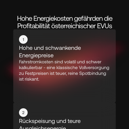
Hohe Energiekosten gefährden die
Profitabilität österreichischer EVUs
1
Hohe und schwankende 
Energiepreise
Fahrstromkosten sind volatil und schwer 
kalkulierbar - eine klassische Vollversorgung 
zu Festpreisen ist teuer, reine Spotbindung 
ist riskant.
2
Rückspeisung und teure 
Ausgleichsenergie