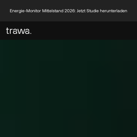
Energie-Monitor Mittelstand 2026: Jetzt Studie herunterladen
Energie-Monitor Mittelstand 2026: Jetzt Studie herunterladen