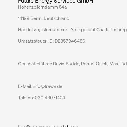
Future Energy Services GmbH
Hohenzollerndamm 54a
14199 Berlin, Deutschland
Handelsregisternummer:  Amtsgericht Charlottenbur
Umsatzsteuer-ID: DE357946486
Geschäftsführer: David Budde, Robert Quick, Max L
E-Mail: info@trawa.de
Telefon: 030 43971424