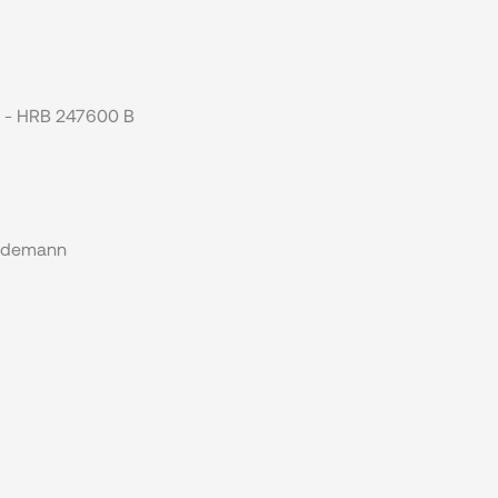
g - HRB 247600 B
üddemann