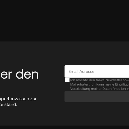
er den 
Ich möchte den trawa-Newsletter sow
Mail erhalten. Ich kann meine Einwilli
Verarbeitung meiner Daten finde ich i
xpertenwissen zur 
telstand.