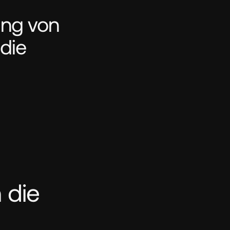
ng von 
die 
 die