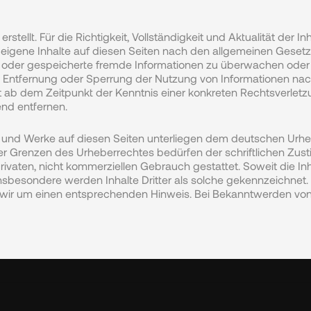
erstellt. Für die Richtigkeit, Vollständigkeit und Aktualität de
eigene Inhalte auf diesen Seiten nach den allgemeinen Gesetze
lte oder gespeicherte fremde Informationen zu überwachen oder
ur Entfernung oder Sperrung der Nutzung von Informationen na
rst ab dem Zeitpunkt der Kenntnis einer konkreten Rechtsverle
nd entfernen.
e und Werke auf diesen Seiten unterliegen dem deutschen Urhebe
r Grenzen des Urheberrechtes bedürfen der schriftlichen Zusti
vaten, nicht kommerziellen Gebrauch gestattet. Soweit die Inhalt
sbesondere werden Inhalte Dritter als solche gekennzeichnet. S
wir um einen entsprechenden Hinweis. Bei Bekanntwerden von R