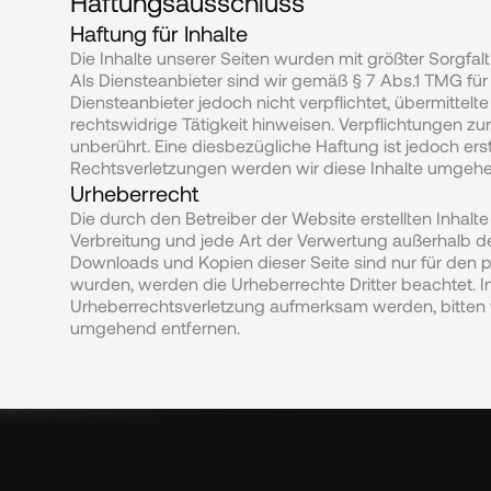
Haftungsausschluss
Haftung für Inhalte
Die Inhalte unserer Seiten wurden mit größter Sorgfalt 
Als Diensteanbieter sind wir gemäß § 7 Abs.1 TMG für 
Diensteanbieter jedoch nicht verpflichtet, übermitte
rechtswidrige Tätigkeit hinweisen. Verpflichtungen z
unberührt. Eine diesbezügliche Haftung ist jedoch e
Rechtsverletzungen werden wir diese Inhalte umgehe
Urheberrecht
Die durch den Betreiber der Website erstellten Inhalt
Verbreitung und jede Art der Verwertung außerhalb de
Downloads und Kopien dieser Seite sind nur für den pri
wurden, werden die Urheberrechte Dritter beachtet. In
Urheberrechtsverletzung aufmerksam werden, bitten 
umgehend entfernen.