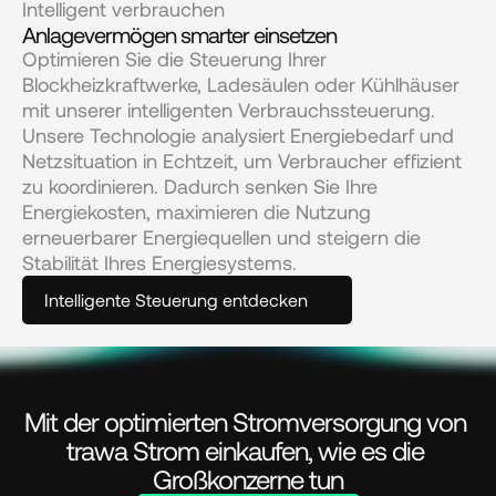
Intelligent verbrauchen
Anlagevermögen smarter einsetzen
Optimieren Sie die Steuerung Ihrer 
Blockheizkraftwerke, Ladesäulen oder Kühlhäuser 
mit unserer intelligenten Verbrauchssteuerung. 
Unsere Technologie analysiert Energiebedarf und 
Netzsituation in Echtzeit, um Verbraucher effizient 
zu koordinieren. Dadurch senken Sie Ihre 
Energiekosten, maximieren die Nutzung 
erneuerbarer Energiequellen und steigern die 
Stabilität Ihres Energiesystems.
Intelligente Steuerung entdecken
Mit der optimierten Stromversorgung von 
trawa Strom einkaufen, wie es die 
Großkonzerne tun