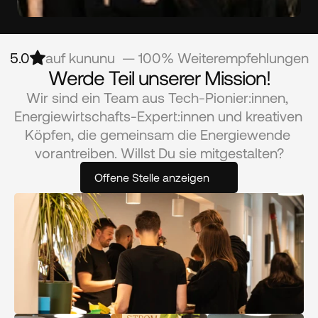
5.0
auf kununu  — 100% Weiterempfehlungen
Werde Teil unserer Mission!
Wir sind ein Team aus Tech-Pionier:innen, 
Energiewirtschafts-Expert:innen und kreativen 
Köpfen, die gemeinsam die Energiewende 
vorantreiben. Willst Du sie mitgestalten?
Offene Stelle anzeigen