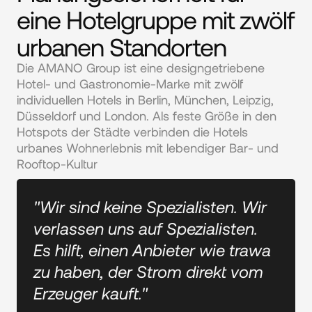
eine Hotelgruppe mit zwölf
urbanen Standorten
Die AMANO Group ist eine designgetriebene 
Hotel- und Gastronomie-Marke mit zwölf 
individuellen Hotels in Berlin, München, Leipzig, 
Düsseldorf und London. Als feste Größe in den 
Hotspots der Städte verbinden die Hotels 
urbanes Wohnerlebnis mit lebendiger Bar- und 
Rooftop-Kultur
"Wir sind keine Spezialisten. Wir
verlassen uns auf Spezialisten.
Es hilft, einen Anbieter wie trawa
zu haben, der Strom direkt vom
Erzeuger kauft."