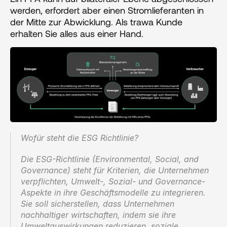
werden, erfordert aber einen Stromlieferanten in 
der Mitte zur Abwicklung. Als trawa Kunde 
erhalten Sie alles aus einer Hand.
Wofür steht die ESG Richtlinie?‍
Die ESG-Richtlinie (Environmental, Social, and 
Governance) steht für Kriterien, die Unternehmen 
verpflichten, Umwelt-, Sozial- und Governance-
Aspekte in ihre Geschäftsmodelle zu integrieren. 
Sie soll sicherstellen, dass Unternehmen 
nachhaltiger wirtschaften, indem sie ihre 
Umweltauswirkungen reduzieren, soziale 