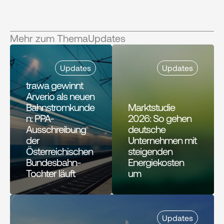
Mehr zum Thema
Updates
Updates
Updates
trawa gewinnt 
Arverio als neuen 
Bahnstromkunde
Marktstudie 
n: PPA-
2026: So gehen 
Ausschreibung 
deutsche 
der 
Unternehmen mit 
Österreichischen 
steigenden 
Bundesbahn-
Energiekosten 
Tochter läuft
um 
Updates