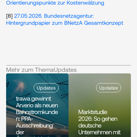
Orientierungspunkte zur Kostenwälzung
[8] 
27.05.2026. Bundesnetzagentur: 
Hintergrundpapier zum BNetzA Gesamtkonzept
Mehr zum Thema
Updates
Updates
Updates
trawa gewinnt 
Arverio als neuen 
Bahnstromkunde
Marktstudie 
n: PPA-
2026: So gehen 
Ausschreibung 
deutsche 
der 
Unternehmen mit 