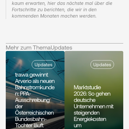
kaum erwarten, hier das nächste mal über die 
Fortschritte zu berichten, die wir in den 
kommenden Monaten machen werden.
Mehr zum Thema
Updates
Updates
Updates
trawa gewinnt 
Arverio als neuen 
Bahnstromkunde
Marktstudie 
n: PPA-
2026: So gehen 
Ausschreibung 
deutsche 
der 
Unternehmen mit 
Österreichischen 
steigenden 
Bundesbahn-
Energiekosten 
Tochter läuft
um 